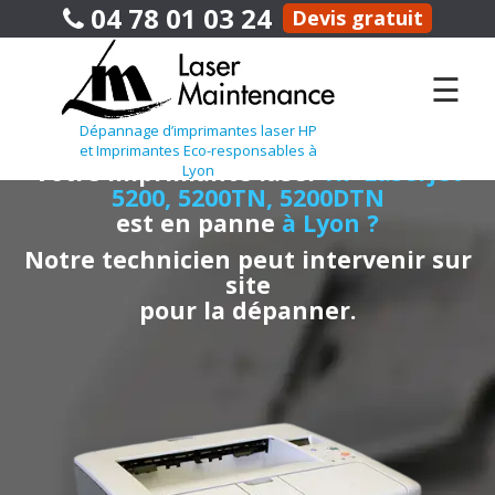
04 78 01 03 24
Devis gratuit
☰
Dépannage d’imprimantes laser HP
et Imprimantes Eco-responsables à
Votre imprimante laser
HP LaserJet
Lyon
5200, 5200TN, 5200DTN
est en panne
à Lyon ?
Notre technicien peut intervenir sur
site
pour la dépanner.