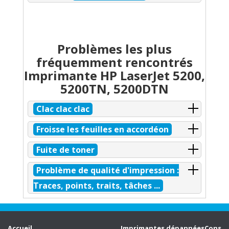
Problèmes les plus
fréquemment rencontrés
Imprimante HP LaserJet 5200,
5200TN, 5200DTN
Clac clac clac
Froisse les feuilles en accordéon
Fuite de toner
Problème de qualité d'impression :
Traces, points, traits, tâches ...
Accueil
Imprimantes dépannées
Consei