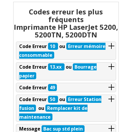
Codes erreur les plus
fréquents
Imprimante HP LaserJet 5200,
5200TN, 5200DTN
Code Erreur
10
ou
Erreur mémoire
consommable
Code Erreur
13.xx
ou
Bourrage
papier
Code Erreur
49
Code Erreur
50
ou
Erreur Station
fusion
ou
Remplacer kit de
maintenance
Message
Bac sup std plein