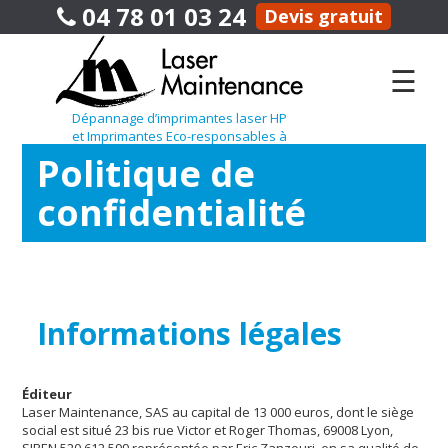
04 78 01 03 24
Devis gratuit
☰
Dépannage d’imprimantes laser HP
et Imprimantes Eco-responsables à
Lyon
Politique de
confidentialité
Informations légales
Éditeur
Laser Maintenance, SAS au capital de 13 000 euros, dont le siège
social est situé 23 bis rue Victor et Roger Thomas, 69008 Lyon,