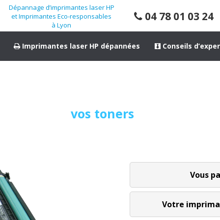
Dépannage d’imprimantes laser HP
04 78 01 03 24
et Imprimantes Eco-responsables
à Lyon
Imprimantes laser HP dépannées
Conseils d’exper
dez des imprimantes monofonctions
Achetez
vos toners
chez nous,
offrons la maintenance sur site jus
Vous pa
Votre imprima