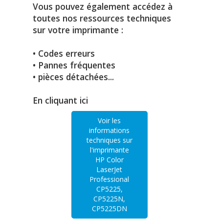
Vous pouvez également accédez à
toutes nos ressources techniques
sur votre imprimante :
• Codes erreurs
• Pannes fréquentes
• pièces détachées...
En cliquant ici
Voir les
informations
techniques sur
l'imprimante
HP Color
LaserJet
Professional
CP5225,
CP5225N,
CP5225DN