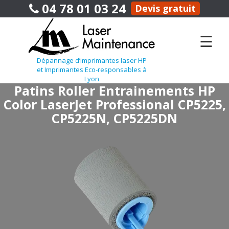
04 78 01 03 24
Devis gratuit
☰
Dépannage d’imprimantes laser HP
et Imprimantes Eco-responsables à
Lyon
Patins Roller Entrainements HP
Color LaserJet Professional CP5225,
CP5225N, CP5225DN