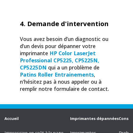
4. Demande d'intervention
Vous avez besoin d’un diagnostic ou
d’un devis pour dépanner votre
imprimante
HP Color LaserJet
Professional CP5225, CP5225N,
CP5225DN
qui a un problème de
Patins Roller Entrainements
,
n'hésitez pas à nous appeler ou à
remplir notre formulaire de contact.
Accueil
Imprimantes dépannées
Consei
Impression en coût à la page
Imprimantes
Problè